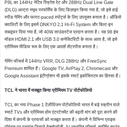
P8L का 144Hz नेटिव रिफ्रेश रेट और 288Hz Dual Line Gate
(DLG) अल्ट्रा स्मूथ परफॉर्मेंस के लिए डिज़ाइन किया गया है, जो इसे हाई
स्पीड गेमिंग और फास्ट-paced स्पोर्ट्स के लिए उपयुक्त बनाता है। ऑडियो
क्वालिटी के लिए इसमें ONKYO 2.1 Hi-Fi System और बिल्ट-इन
सबवूफर दिया गया है, जो 40W साउंडस्टेज प्रदान करता है। यह 98 इंच
मॉडल HDMI 2.1 और USB 3.0 कनेक्टिविटी के साथ आता है, जो इसे
प्रीमियम मीडिया रूम के लिए एक आदर्श सेंटरपीस बनाता है।
गेमिंग फीचर्स में 144Hz VRR, DLG 288Hz और FreeSync
Premium शामिल हैं। Google TV, AirPlay 2, Chromecast और
Google Assistant इंटीग्रेशन भी इसके स्मार्ट इकोसिस्टम का हिस्सा हैं।
TCL
ने
भारत
में
मजबूत
किया
प्रीमियम TV
पोर्टफोलियो
TCL का नया Phase 1 टेलीविजन पोर्टफोलियो भारत में बड़े स्क्रीन वाले
स्मार्ट TVs और प्रीमियम होम एंटरटेनमेंट की बढ़ती मांग को पूरा करने की
दिशा में कंपनी के प्रयासों को मजबूत करता है। कंपनी ने विभिन्न प्राइस
पॉइंट्स पर एडवांस डिस्प्ले टेक्नोलॉजी, AI आधारित फीचर्स, इमर्सिव साउंड