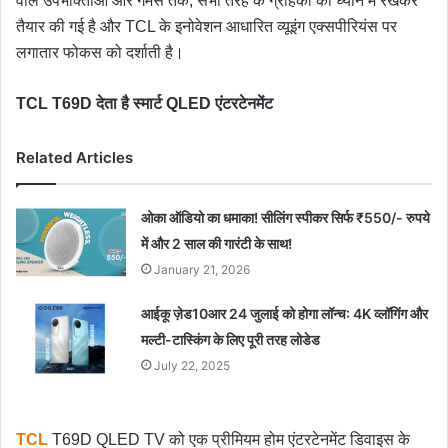
वाले उपभोक्ताओं और गेमर्स तक, सभी तरह के ग्राहकों को ध्यान में रखकर
तैयार की गई है और TCL के इनोवेशन आधारित व्यूइंग एक्सपीरियंस पर
लगातार फोकस को दर्शाती है।
TCL T69D
देता
है
स्मार्ट QLED
एंटरटेनमेंट
Related Articles
ओका ऑडियो का धमाका! सीलिंग स्पीकर सिर्फ ₹550/- रुपये
में और 2 साल की गारंटी के साथ!
January 21, 2026
आईकू ज़ेड10आर 24 जुलाई को होगा लॉन्च: 4K व्लॉगिंग और
मल्टी-टास्किंग के लिए पूरी तरह लोडेड
July 22, 2025
TCL
T69D QLED TV को एक प्रीमियम होम एंटरटेनमेंट डिवाइस के