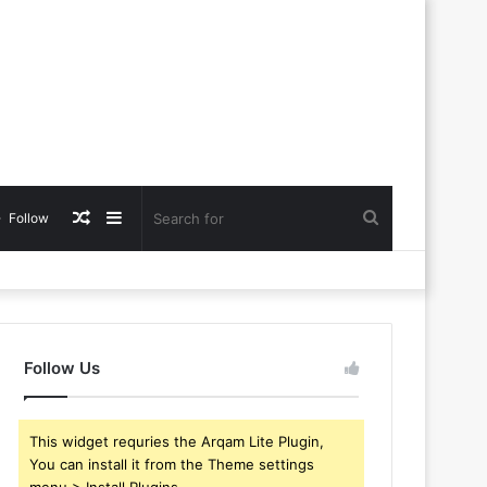
Random
Sidebar
Search
Follow
Article
for
Follow Us
This widget requries the Arqam Lite Plugin,
You can install it from the Theme settings