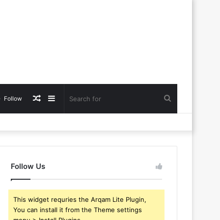
Random
Sidebar
Search
Follow
Article
for
Follow Us
This widget requries the Arqam Lite Plugin,
You can install it from the Theme settings