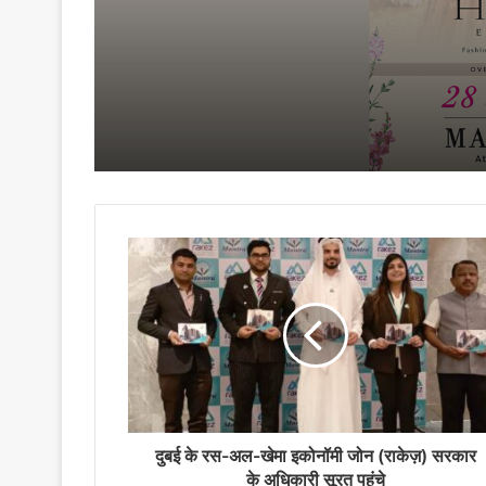
सूरत मैरियट, अठवालाइंस में 
किया जाएगा
दुबई के रस-अल-खेमा इकोनॉमी जोन (राकेज़) सरकार
के अधिकारी सूरत पहुंचे