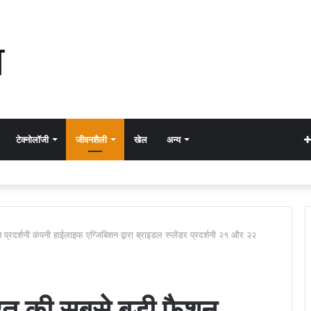
टेक्नोलॉजी
जीवनशैली
खेल
अन्य
्रदर्शनी कंपनी हाईलाइफ एग्जिबिशन द्वारा ब्राइडल स्प्लेंडर प्रदर्शनी २१ और २२
रत की सबसे बड़ी फैशन