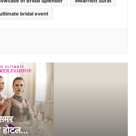
Showcase of Bridal Splendor
Marriott Surat
और 29 अप्रैल को होटल सूरत मैरियट, अठवालाइंस
में आयोजित किया जाएगा
ultimate bridal event
सूरत में हाई लाइफ एग्जिबिशन २६ और २७ मार्च को
होटल सूरत मैरियट में आयोजित होगा
l
वैलेंटाइन डे विशेष: प्रेम में धोखा टालना है तो
भावनाओं पर नहीं, सबूतों पर भरोसा करें – डिटेक्टिव
प्रिया काकडे की सलाह
Dhol Matrimony ने AI-पावर्ड, स्कैम-रेसिस्टेंट
और प्राइवेसी-फर्स्ट प्लेटफॉर्म के साथ ऑनलाइन
मैचमेकिंग को नया आयाम दिया
सूरत में हाई लाइफ एग्जिबिशन १ और २ फरवरी को
होटल सूरत मैरियट में आयोजित होगा
 समर
ो होटल
भारत की सबसे बड़ी फैशन प्रदर्शनी कंपनी हाईलाइफ