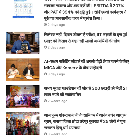
उच्चतम राजस्व और आय दर्ज की। EBITDA में 207%
और PAT में 394% की वृद्धि हुई। सीडीएमओ कार्यक्रम ने
पुरंतया व्यावसायीक चरण में प्रवेश किया।
2 days ago
सिलेबस नहीं, दिमाग जीतता है परीक्षा, IIT रुड़की के इस पूर्व
छात्र की किताब से बदल रही लाखों अभ्यर्थियों की सोच
2 days ago
AI-सक्षम मार्केटिंग लीडर्स की अगली पीढ़ी तैयार करने के लिए
MICA और Komerz के बीच साझेदारी
3 days ago
अभय भुतडा फाउंडेशन की ओर से 300 छात्रों को मिली 21
लाख रुपये की स्कॉलरशिप
2 weeks ago
आज पूज्य शंकराचार्य जी के सान्निध्य में आनंद वर्धन आश्रम
ग्राम, वासणा जिला छोटा उदेपुर गुजरात में 25 लोगों ने पुनः
सनातन हिन्दू धर्म अपनाया
3 weeks ago