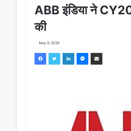
ABB इंडिया ने CY20
की
May 9, 2026
Facebook
Twitter
LinkedIn
Messenger
Share via Email