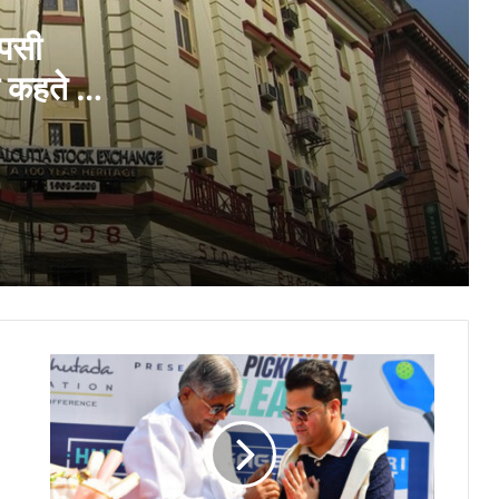
हाजिरजवाबी के साथ एक सदाबहार भारतीय सोच को
दिखा रहा
ापसी
कहते हैं
सिग्नेचर ग्लोबल–टोनिनो लैम्बॉर्गिनी साझेदारी:
गुरुग्राम के एसपीआर पर 812 ब्रांडेड लग्ज़री
आवास बनेंगे
मोरेपेन लैब्स की मैन्युफैक्चरिंग इकाई ने ऐतिहासिक
रिकॉर्ड बनाते हुए लगातार चौथी बार यूएसएफडीए
निरीक्षण बिना किसी प्रतिकूल टिप्पणी के
सफलतापूर्वक पास किया
टेक्नोस्पोर्ट ने ‘संगम 2026’ राष्ट्रीय डीलर्स बैठक
आयोजित की; ₹1,000 करोड़ राजस्व उपलब्धि का
लक्ष्य
SIMBA Uproar 2026 मुंबई तक विस्तारित,
अपने कम्युनिटी-ड्रिवन कल्चर प्लेटफॉर्म को सुदृढ़
करता हुआ
VerSe Innovation ने ग्रोथ के अगले फेज़ से