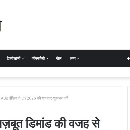
टेक्नोलॉजी
जीवनशैली
खेल
अन्य
ह से ABB इंडिया ने CY2026 की शानदार शुरुआत की
 मज़बूत डिमांड की वजह से