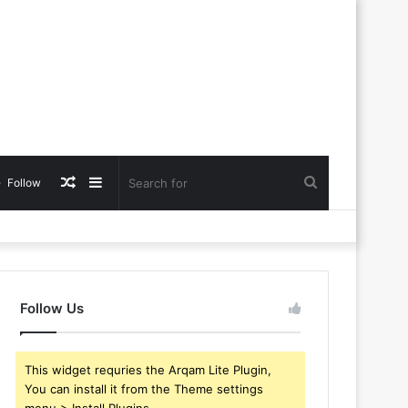
Random
Sidebar
Search
Follow
Article
for
Follow Us
This widget requries the Arqam Lite Plugin,
You can install it from the Theme settings