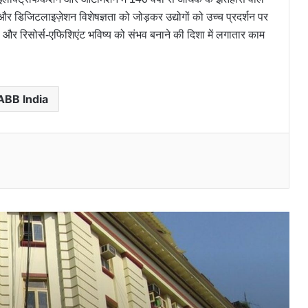
र डिजिटलाइज़ेशन विशेषज्ञता को जोड़कर उद्योगों को उच्च प्रदर्शन पर
और रिसोर्स-एफिशिएंट भविष्य को संभव बनाने की दिशा में लगातार काम
कलकत्ता स्टॉक एक्सचेंज की वापसी कितनी
व्यावहारिक? जानिए क्या कहते हैं बाजार विशेषज्ञ
ABB India
वॉलप्लास्ट प्रोडक्ट्स प्राइवेट लिमिटेड जोधपुर में
होमश्योर टाइलएक्स अभियान के माध्यम से ग्राहकों से
जुड़ाव को मजबूत करेगा
l
Denver ने किया बॉलीवुड सुपरस्टार शाहरुख खान
के साथ “Denver Intense EDP” लॉन्च
मोरेपेन लैब्स का Q4 मुनाफा 69 प्रतिशत बढ़ा;
सीडीएमओ (CDMO) कार्यक्रम का कमर्शियल
एक्सीक्यूशन शुरू; बोर्ड ने वित्त वर्ष 2026 के लिए
10 प्रतिशत लाभांश देने का प्रस्ताव रखा
फेविकोल ने ‘कुर्सी पे नजर’ पेश किया, जो अपनी खास