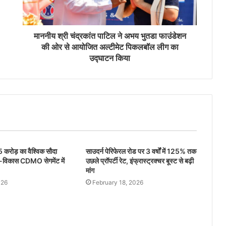
पहले गवर्नेंस को मज़बूत करने के लिए P.R. रमेश को
इंडिपेंडेंट डायरेक्टर और ऑडिट कमिटी का चेयर
अपॉइंट किया
माननीय श्री चंद्रकांत पाटिल ने अभय भुतडा फाउंडेशन
की ओर से आयोजित अल्टीमेट पिकलबॉल लीग का
उद्घाटन किया
 करोड़ का वैश्विक सौदा
साउदर्न पेरिफेरल रोड पर 3 वर्षों में 125% तक
्च-विकास CDMO सेगमेंट में
उछले प्रॉपर्टी रेट, इंफ्रास्ट्रक्चर बूस्ट से बढ़ी
मांग
026
February 18, 2026