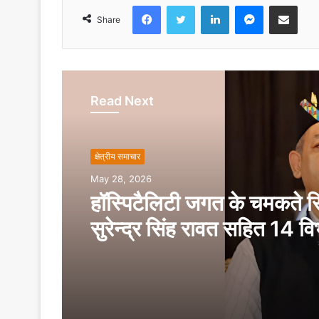
Facebook
Twitter
LinkedIn
Messenger
Share via Emai
Share
Read Next
क्षेत्रीय समाचार
May 28, 2026
हॉस्पिटैलिटी जगत के चमकते स
सुरेन्द्र सिंह रावत सहित 14 वि
मिला ‘माय देहरादून, माय प्राइड