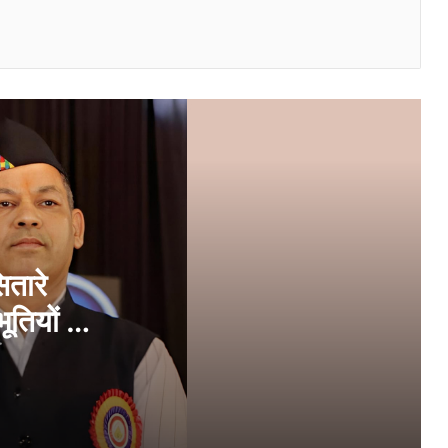
l
मिंत्रा के EORS 2026 नॉन-मेट्रो कैंपेन में
Triptii Dimri के साथ रोज़मर्रा का ग्लैमर सेंटर
स्टेज पर है।
माननीय श्री चंद्रकांत पाटिल ने अभय भुतडा
फाउंडेशन की ओर से आयोजित अल्टीमेट पिकलबॉल
लीग का उद्घाटन किया
अभय भुतडा फाउंडेशन ने शिवसृष्टि को दिया अपना
समर्थन; अब महिलाओं और छात्रों को मिलेगी निःशुल्क
प्रवेश की सुविधा
ितारे
भूतियों को
सूरत में हाईलाइफ प्रदर्शनी का समर एडिशन 28
और 29 अप्रैल को होटल सूरत मैरियट, अठवालाइंस
’ सम्मान
में आयोजित किया जाएगा
VELVEX ने लखनऊ सुपर जायंट्स के साथ
साझेदारी कर बाज़ार में अपनी उपस्थिति को तेज़