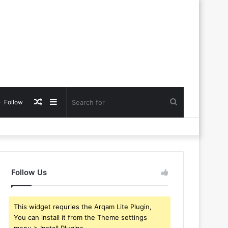
Random
Sidebar
Search
Follow
Article
for
Follow Us
This widget requries the Arqam Lite Plugin,
You can install it from the Theme settings