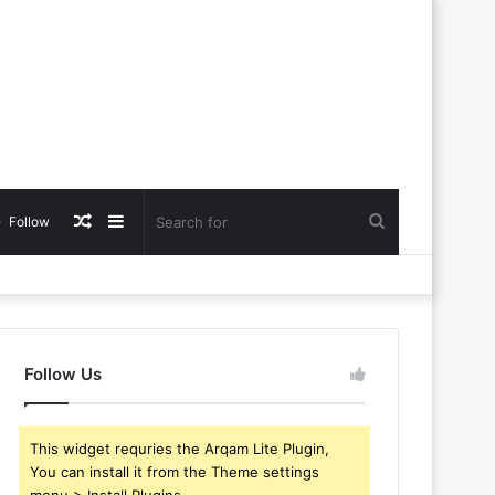
Random
Sidebar
Search
Follow
Article
for
Follow Us
This widget requries the Arqam Lite Plugin,
You can install it from the Theme settings