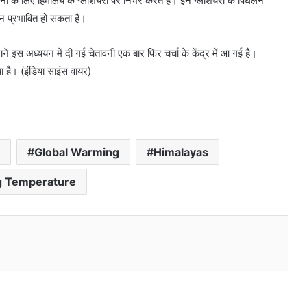
ानी के लिए हिमालय के ग्लेशियरों पर निर्भर करते हैं। इन ग्लेशियरों के पिघलने
ीवन प्रभावित हो सकता है।
ाने इस अध्ययन में दी गई चेतावनी एक बार फिर चर्चा के केंद्र में आ गई है।
ा है। (इंडिया साइंस वायर)
संक्रमण पर लगाम लगा सकती है नई टच-लेस
Global Warming
Himalayas
स्क्रीन प्रौद्योगिकी
g Temperature
जम्मू में शुरू हुआ उत्तर भारत का पहला अंतरिक्ष केंद्र
l
‘विज्ञान सर्वत्र पूज्यते’ में मुख्य आकर्षण बना विज्ञान
पुस्तक मेला