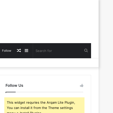
Random
Sidebar
Search
Follow
Article
for
Follow Us
This widget requries the Arqam Lite Plugin,
You can install it from the Theme settings