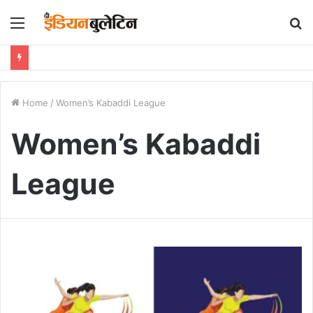
Menu
S
fo
Home
/
Women’s Kabaddi League
Women’s Kabaddi
League