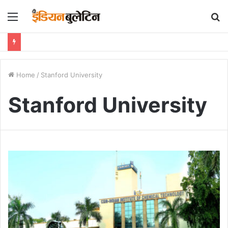
Menu
S
fo
Home
/
Stanford University
Stanford University