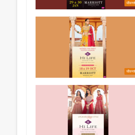
जीवनश
जीवनश