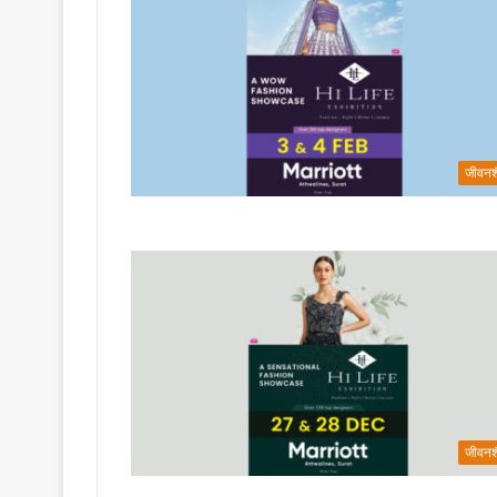
जीवनश
जीवनश