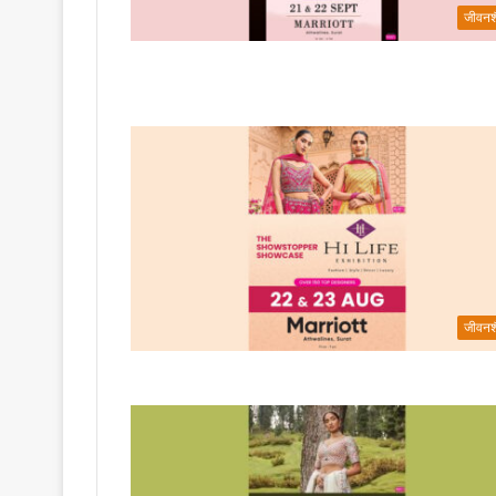
जीवनश
जीवनश