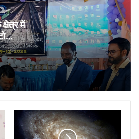
टैंक-रोधी गाइडेड मिसाइल ‘हेलीना’ का सफल परीक्षण
ेत्र में
टो
गत तीन वर्षों में दोगुनाहुए भारतीय वैज्ञानिक पेटेंट
 इंडिया
संक्रमण पर लगाम लगा सकती है नई टच-लेस
स्क्रीन प्रौद्योगिकी
जम्मू में शुरू हुआ उत्तर भारत का पहला अंतरिक्ष केंद्र
‘विज्ञान सर्वत्र पूज्यते’ में मुख्य आकर्षण बना विज्ञान
पुस्तक मेला
कैंसर उपचार की नई उम्मीद आरएनएआई और नैनो