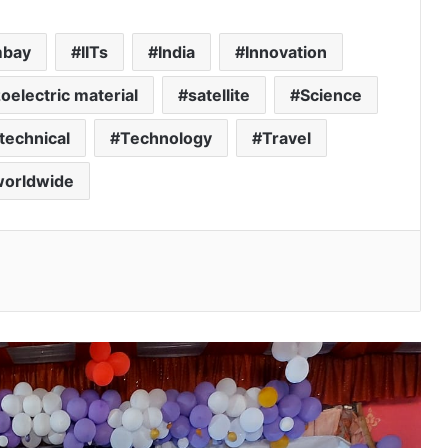
mbay
IITs
India
Innovation
oelectric material
satellite
Science
technical
Technology
Travel
कौशल विकास एवं स्वरोजगार के क्षेत्र में वरदान
साबित हो रही है ट्रांस्मिटो डेवलपमेंट फाउंडेशन की
worldwide
“सपोर्ट इंडिया डेवलपमेंट प्रोग्राम”
13 वर्षीय भाविका माहेश्वरी ने राष्ट्रपति उम्मीदवार मुर्मू
l
पर पहली मोटिवेशनल पुस्तक लिखी
ग्रामीण आत्मनिर्भरता का सूत्रधार बनी प्रौद्योगिकी
प्रदर्शनी
‘ग्रामीण विकास का नया मंत्र बनी ड्रोन आधारित
मैपिंग तकनीक’