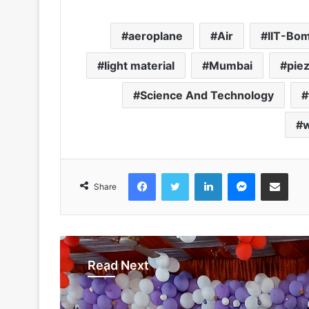
aeroplane
Air
IIT-Bo
light material
Mumbai
piez
Science And Technology
Facebook
Twitter
LinkedIn
Messenger
Share via Emai
Share
Read Next