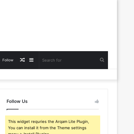
Random
Sidebar
Search
Follow
Article
for
Follow Us
This widget requries the Arqam Lite Plugin,
You can install it from the Theme settings