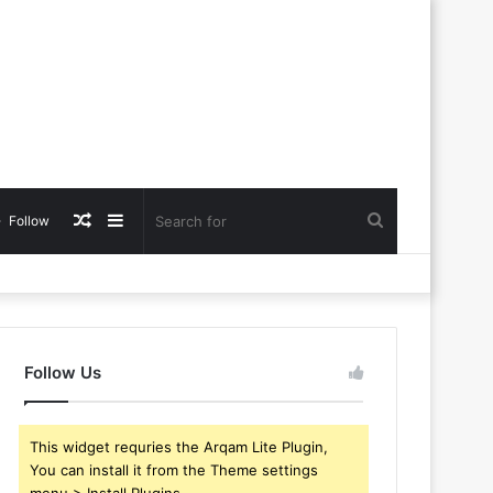
Random
Sidebar
Search
Follow
Article
for
Follow Us
This widget requries the Arqam Lite Plugin,
You can install it from the Theme settings